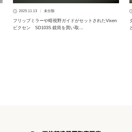
2025.11.13
未分類
フリップミラーや暗視野ガイドがセットされたVixen
ビクセン SD103S 鏡筒を買い取…