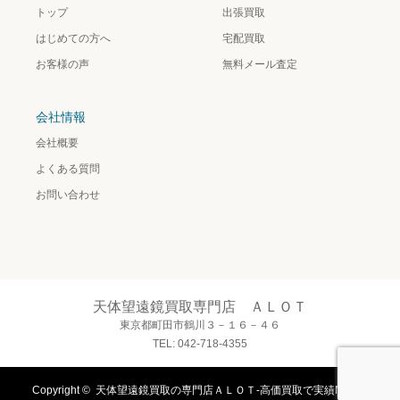
トップ
出張買取
はじめての方へ
宅配買取
お客様の声
無料メール査定
会社情報
会社概要
よくある質問
お問い合わせ
天体望遠鏡買取専門店 ＡＬＯＴ
東京都町田市鶴川３－１６－４６
TEL: 042-718-4355
Copyright ©
天体望遠鏡買取の専門店ＡＬＯＴ-高価買取で実績No.1！