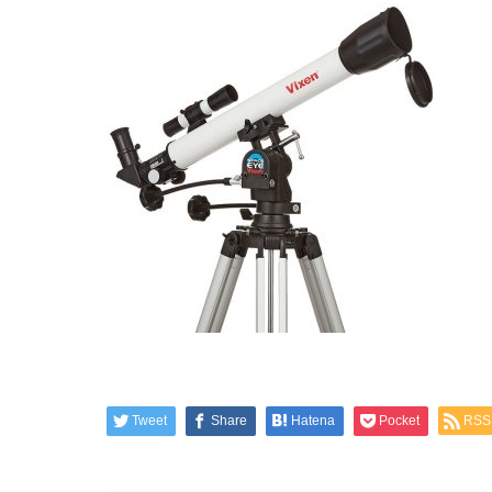
Tweet
Share
Hatena
Pocket
RSS