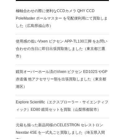
極軸合わせの際に便利なCCDカメラ QHY CCD
PoleMaster ポールマスター を宅配便利用にて買取しま
した（広島県福山市）
使用感の低いVixen ビクセン APP-TL130三脚 をお問い
合わせの当日に即日出張買取致しました（東京都三鷹
市）
鏡筒オーバーホール済のVixen ビクセン ED102S やGP
赤道儀 他アクセサリー類を出張買取しました（東京都
港区）
Explore Scientific（エクスプローラー・サイエンティフ
ィック）ED80 鏡筒セットを買取（山梨県都留市）
元箱も揃った新品同様のCELESTRON セレストロン
Nexstar 4SE を一式丸ごと買取しました（埼玉県入間