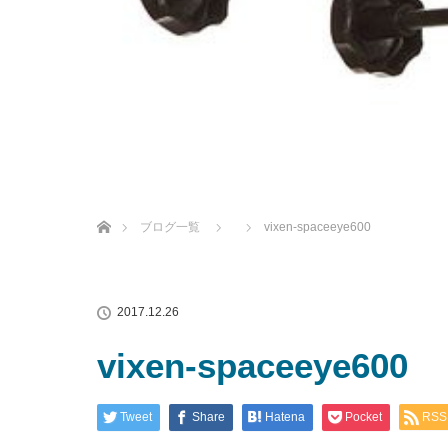
ホーム
ブログ一覧
vixen-spaceeye600
2017.12.26
vixen-spaceeye600
Tweet
Share
Hatena
Pocket
RSS