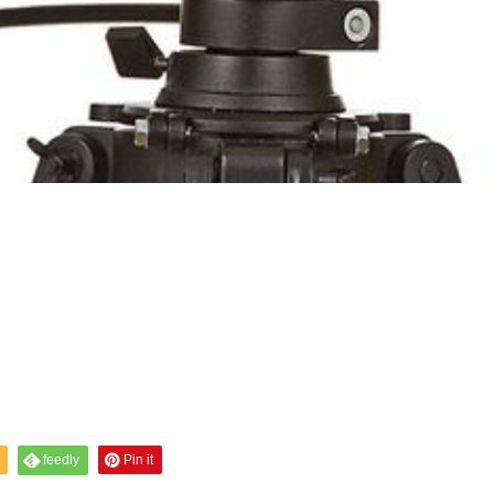
feedly
Pin it