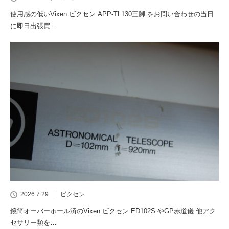
使用感の低いVixen ビクセン APP-TL130三脚 をお問い合わせの当日
に即日出張買…
2026.7.29
ビクセン
鏡筒オーバーホール済のVixen ビクセン ED102S やGP赤道儀 他アク
セサリー類を…