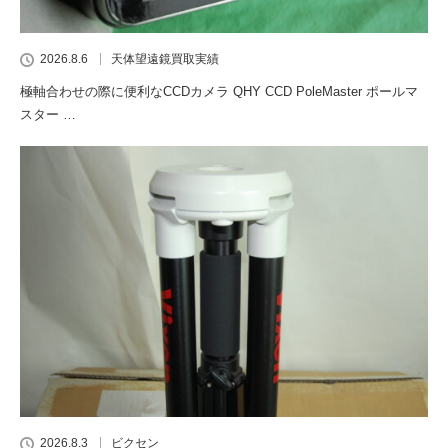
2026.8.6
天体望遠鏡買取実績
極軸合わせの際に便利なCCDカメラ QHY CCD PoleMaster ポールマ
スター …
2026.8.3
ビクセン