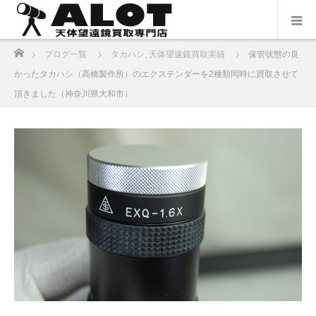
ホーム
ブログ一覧
タカハシ
,
天体望遠鏡買取実績
保管状態の良
かったタカハシ（高橋製作所）のエクステンダーを2種類同時に買取させて
頂きました（神奈川県大和市）