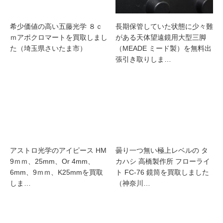
希少価値の高い五藤光学 ８ｃ
長期保管していた状態に少々難
ｍアポクロマートを買取しまし
がある天体望遠鏡用大型三脚
た（埼玉県さいたま市）
（MEADE ミード製）を無料出
張引き取りしま…
アストロ光学のアイピース HM
曇り一つ無い極上レベルの タ
9ｍｍ、25mm、Or 4mm、
カハシ 高橋製作所 フローライ
6mm、9ｍｍ、K25mmを買取
ト FC-76 鏡筒を買取しました
しま…
（神奈川…