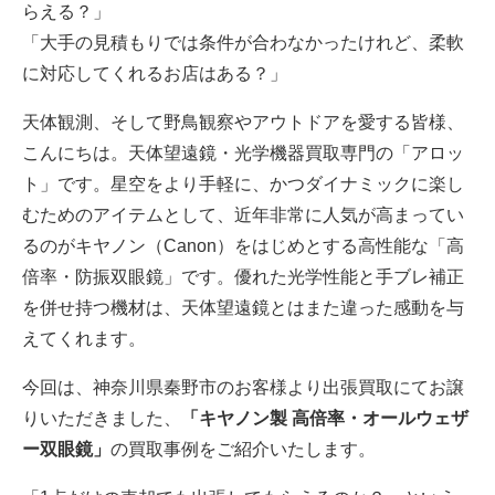
らえる？」
「大手の見積もりでは条件が合わなかったけれど、柔軟
に対応してくれるお店はある？」
天体観測、そして野鳥観察やアウトドアを愛する皆様、
こんにちは。天体望遠鏡・光学機器買取専門の「アロッ
ト」です。星空をより手軽に、かつダイナミックに楽し
むためのアイテムとして、近年非常に人気が高まってい
るのがキヤノン（Canon）をはじめとする高性能な「高
倍率・防振双眼鏡」です。優れた光学性能と手ブレ補正
を併せ持つ機材は、天体望遠鏡とはまた違った感動を与
えてくれます。
今回は、神奈川県秦野市のお客様より出張買取にてお譲
りいただきました、
「キヤノン製 高倍率・オールウェザ
ー双眼鏡」
の買取事例をご紹介いたします。