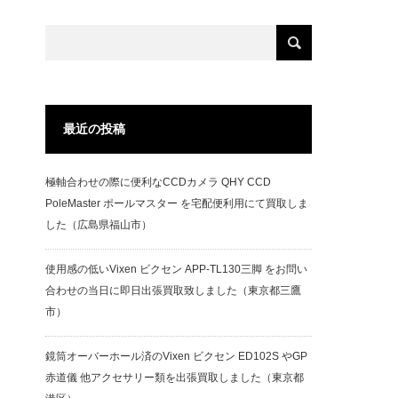
最近の投稿
極軸合わせの際に便利なCCDカメラ QHY CCD
PoleMaster ポールマスター を宅配便利用にて買取しま
した（広島県福山市）
使用感の低いVixen ビクセン APP-TL130三脚 をお問い
合わせの当日に即日出張買取致しました（東京都三鷹
市）
鏡筒オーバーホール済のVixen ビクセン ED102S やGP
赤道儀 他アクセサリー類を出張買取しました（東京都