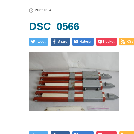
2022.05.4
DSC_0566
Tweet
Share
Hatena
Pocket
RSS