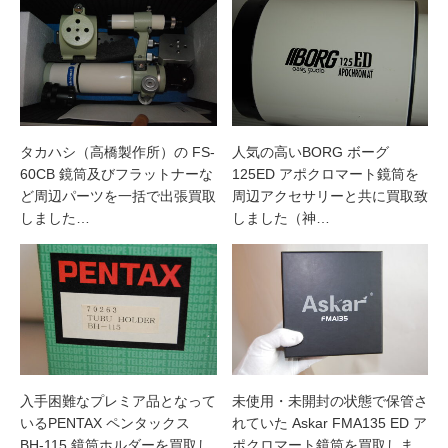
タカハシ（高橋製作所）の FS-
人気の高いBORG ボーグ
60CB 鏡筒及びフラットナーな
125ED アポクロマート鏡筒を
ど周辺パーツを一括で出張買取
周辺アクセサリーと共に買取致
しました…
しました（神…
入手困難なプレミア品となって
未使用・未開封の状態で保管さ
いるPENTAX ペンタックス
れていた Askar FMA135 ED ア
BH-115 鏡筒ホルダーを買取し
ポクロマート鏡筒を買取しま