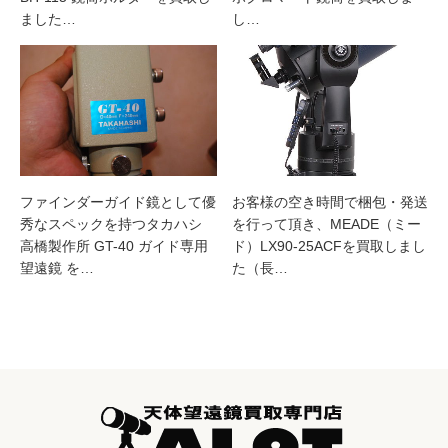
ました…
し…
ファインダーガイド鏡として優
お客様の空き時間で梱包・発送
秀なスペックを持つタカハシ
を行って頂き、MEADE（ミー
高橋製作所 GT-40 ガイド専用
ド）LX90-25ACFを買取しまし
望遠鏡 を…
た（長…