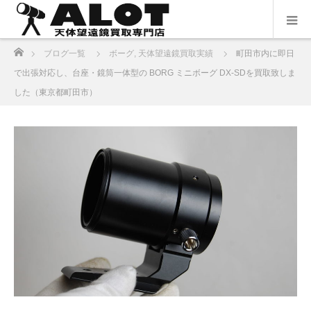
ホーム
ブログ一覧
ボーグ
,
天体望遠鏡買取実績
町田市内に即日
で出張対応し、台座・鏡筒一体型の BORG ミニボーグ DX-SDを買取致しま
した（東京都町田市）